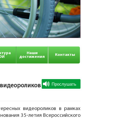
ктура
Наши
Контакты
ОИ
достижения
 видеороликов
тересных видеороликов в рамках
нования 35-летия Всероссийского