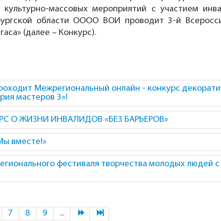
х культурно-массовых мероприятий с участием инва
бургской области ОООО ВОИ проводит 3-й Всерос
аса» (далее – Конкурс).
 проходит Межрегиональный онлайн - конкурс декорат
рия мастеров 3»!
С О ЖИЗНИ ИНВАЛИДОВ «БЕЗ БАРЬЕРОВ»
Мы вместе!»
гионального фестиваля творчества молодых людей с
7
8
9
...