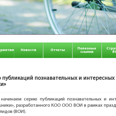
Полезные
Стру
риятия
Новости
Отчеты
ссылки
В
ю публикаций познавательных и интересных
ки»
 начинаем серию публикаций познавательных и ин
ники», разработанного КОО ООО ВОИ в рамках празд
лидов (ВОИ).