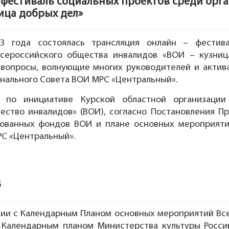
 фестиваль социальных проектов среди орг
ица добрых дел»
3 года состоялась трансляция онлайн – фестив
Всероссийского общества инвалидов «ВОИ – кузниц
 вопросы, волнующие многих руководителей и актив
нального Совета ВОИ МРС «Центральный».
я по инициативе Курской областной организаци
ество инвалидов» (ВОИ), согласно Постановления 
зованных фондов ВОИ и плане основных мероприяти
С «Центральный».
3
вии с Календарным Планом основных мероприятий Вс
и Календарным планом Министерства культуры Росс