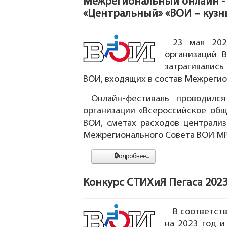
Межрегиональный онлайн -
«Центральный» «ВОИ – кузн
23 мая 202
организаций 
затрагивались
ВОИ, входящих в состав Межрегио
Онлайн-фестиваль проводилс
организации «Всероссийское общ
ВОИ, сметах расходов централи
Межрегионального Совета ВОИ МР
Подробнее...
Конкурс СТИХиЯ Пегаса 202
В соответст
на 2023 год 