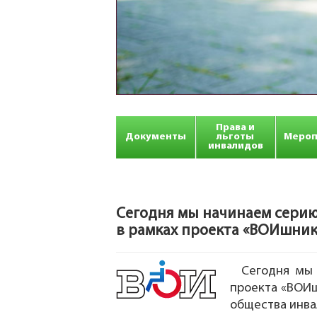
Права и
Документы
льготы
Мероп
инвалидов
Сегодня мы начинаем сери
в рамках проекта «ВОИшни
Сегодня мы
проекта «ВОИш
общества инва