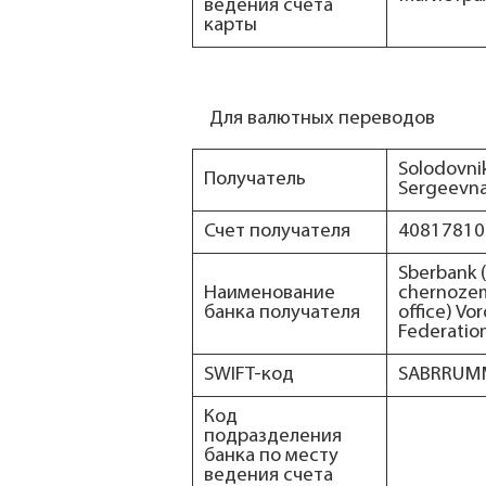
ведения счета
карты
Для валютных переводов
Solodovni
Получатель
Sergeevn
Счет получателя
40817810
Sberbank (
Наименование
chernoze
банка получателя
office) Vo
Federatio
SWIFT-код
SABRRUM
Код
подразделения
банка по месту
ведения счета