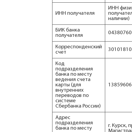
ИНН физи
ИНН получателя
получател
наличии)
БИК банка
04380760
получателя
Корреспонденский
30101810
счет
Код
подразделения
банка по месту
ведения счета
карты (для
13859606
внутренних
переводов по
системе
Сбербанка России)
Адрес
подразделения
г. Курск, 
банка по месту
Магистра