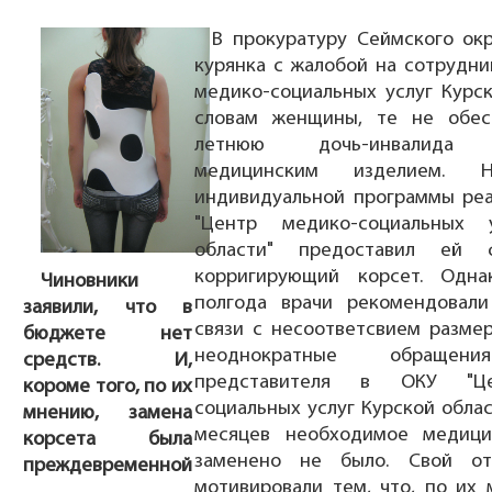
В прокуратуру Сеймского окр
курянка с жалобой на сотрудни
медико-социальных услуг Курск
словам женщины, те не обес
летнюю дочь-инвалида 
медицинским изделием. 
индивидуальной программы ре
"Центр медико-социальных 
области" предоставил ей ф
корригирующий корсет. Одна
Чиновники
полгода врачи рекомендовали
заявили, что в
связи с несоответсвием размер
бюджете нет
неоднократные обращени
средств. И,
представителя в ОКУ "Ц
короме того, по их
социальных услуг Курской облас
мнению, замена
месяцев необходимое медици
корсета была
заменено не было. Свой от
преждевременной
мотивировали тем, что, по их 