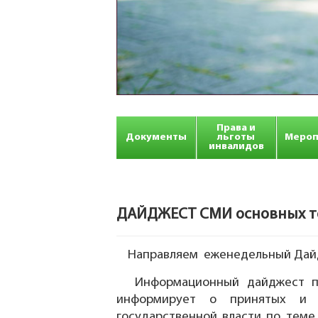
Права и
Документы
льготы
Мероп
инвалидов
ДАЙДЖЕСТ СМИ основных тем
Направляем еженедельный Дайдж
Информационный дайджест по
информирует о принятых и ра
государственной власти по теме