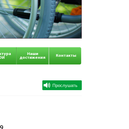
ктура
Наши
Контакты
ОИ
достижения
9