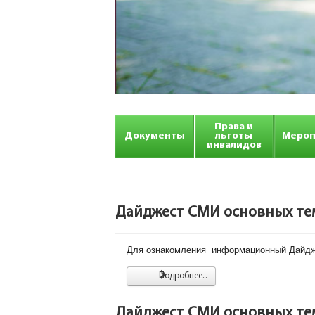
Права и
Документы
льготы
Мероп
инвалидов
Дайджест СМИ основных тем 
Для ознакомления информационный Дайдже
Подробнее...
Дайджест СМИ основных тем 