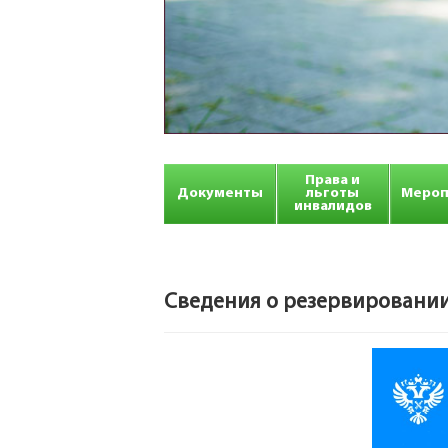
Права и
Документы
льготы
Мероп
инвалидов
Сведения о резервировании