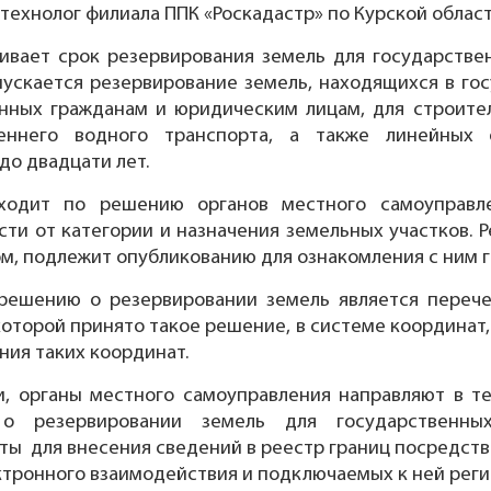
 технолог филиала ППК «Роскадастр» по Курской облас
ивает срок резервирования земель для государств
пускается резервирование земель, находящихся в г
нных гражданам и юридическим лицам, для строите
еннего водного транспорта, а также линейных 
до двадцати лет.
ходит по решению органов местного самоуправле
сти от категории и назначения земельных участков. 
, подлежит опубликованию для ознакомления с ним г
решению о резервировании земель является перече
оторой принято такое решение, в системе координат,
ия таких координат.
и, органы местного самоуправления направляют в т
о резервировании земель для государственн
ты для внесения сведений в реестр границ посредст
тронного взаимодействия и подключаемых к ней рег