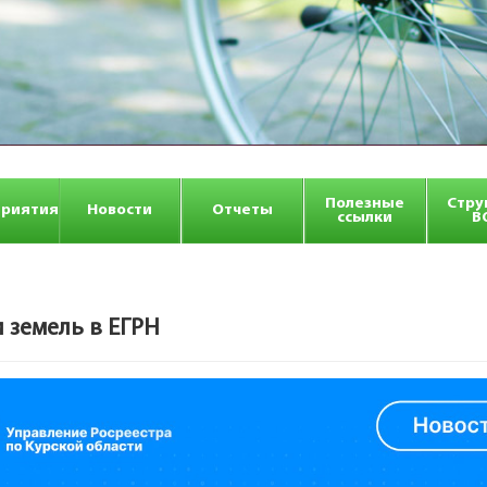
Полезные
Стру
риятия
Новости
Отчеты
ссылки
В
 земель в ЕГРН