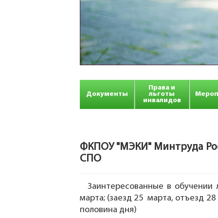
Права и
Документы
льготы
Мероп
инвалидов
ФКПОУ "МЭКИ" Минтруда Ро
СПО
Заинтересованные в обучении 
марта; (заезд 25 марта, отъезд 28 
половина дня)