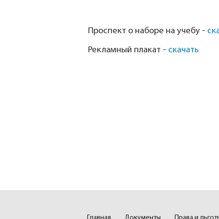
Проспект о наборе на учебу -
ск
Рекламный плакат -
скачать
Главная
Документы
Права и льго