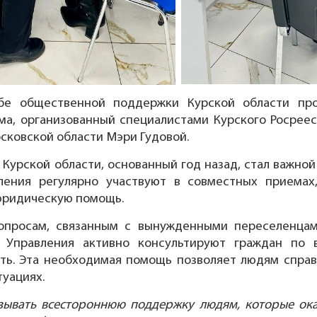
е общественной поддержки Курской области про
а, организованный специалистами Курского Росрее
сковской области Мэри Гудовой.
урской области, основанный год назад, стал важной
ления регулярно участвуют в совместных приемах
юридическую помощь.
опросам, связанным с вынужденными переселенцам
ы Управления активно консультируют граждан по 
ть. Эта необходимая помощь позволяет людям справ
уациях.
зывать всестороннюю поддержку людям, которые ока