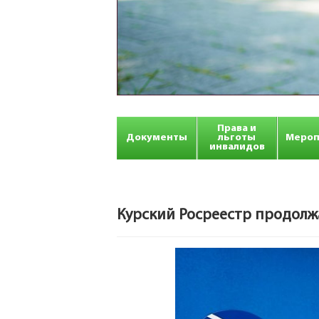
Права и
Документы
льготы
Мероп
инвалидов
Курский Росреестр продол