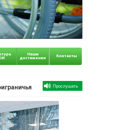
ктура
Наши
Контакты
ОИ
достижения
риграничья