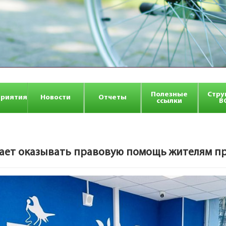
Полезные
Стру
риятия
Новости
Отчеты
ссылки
В
жает оказывать правовую помощь жителям п