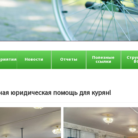
Полезные
Стру
риятия
Новости
Отчеты
ссылки
В
ная юридическая помощь для курян!