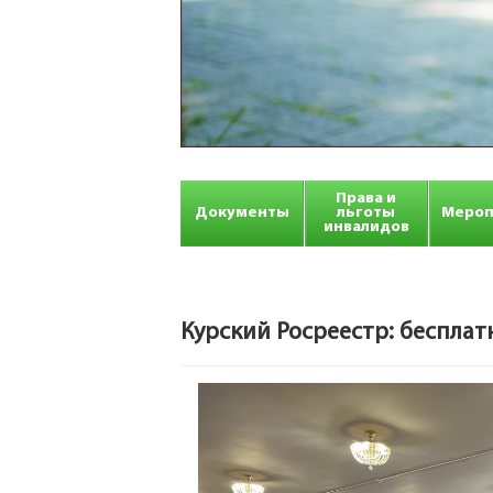
Права и
Документы
льготы
Мероп
инвалидов
Курский Росреестр: бесплат