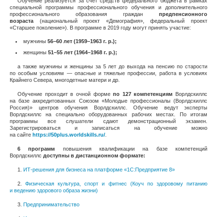
Обучение реализуется за счет средств федерального бюджета в рамках
специальной программы профессионального обучения и дополнительного
профессионального образования граждан
предпенсионного
возраста
(национальный проект «Демография», федеральный проект
«Старшее поколение»). В программе в 2019 году могут принять участие:
мужчины
56–60 лет (1959–1963 г. р.);
женщины
51–55 лет (1964–1968 г. р.);
а также мужчины и женщины за 5 лет до выхода на пенсию по старости
по особым условиям — опасные и тяжелые профессии, работа в условиях
Крайнего Севера, многодетные матери и др.
Обучение проходит в очной форме
по 127 компетенциям
Ворлдскиллс
на базе аккредитованных Союзом «Молодые профессионалы (Ворлдскиллс
Россия)» центров обучения Ворлдскиллс. Обучение ведут эксперты
Ворлдскиллс на специально оборудованных рабочих местах. По итогам
программы все слушатели сдают демонстрационный экзамен.
Зарегистрироваться и записаться на обучение можно
на сайте
https://50plus.worldskills.ru/
.
6 программ
повышения квалификации на базе компетенций
Ворлдскиллс
доступны в дистанционном формате:
1.
ИТ-решения для бизнеса на платформе «1С:Предприятие 8»
2.
Физическая культура, спорт и фитнес (Коуч по здоровому питанию
и ведению здорового образа жизни)
3.
Предпринимательство