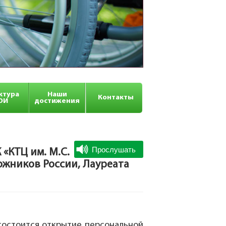
ктура
Наши
Контакты
ОИ
достижения
 «КТЦ им. М.С.
ожников России, Лауреата
 состоится открытие персональной