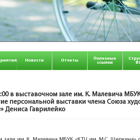
Полезные
Стру
риятия
Новости
Отчеты
ссылки
В
00 в выставочном зале им. К. Малевича МБУК
ие персональной выставки члена Союза худ
» Дениса Гаврилейко
м зале им. К. Малевича МБУК «КТЦ им. М.С. Щепкина»