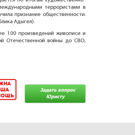
здаётся по итогам художественно-
 международными террористами в
учила признание общественности.
блика Адыгея).
е 100 произведений живописи и
ой Отечественной войны до СВО,
Задать вопрос
Юристу