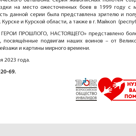
оического батальона. Серия живописных полотен со
ездки на место ожесточенных боев в 1999 году с
асть данной серии была представлена зрителю и пол
 Курске и Курской области, а также в г. Майкоп (респу
ЕРОИ ПРОШЛОГО, НАСТОЯЩЕГО» представлено боле
ы, посвящённые подвигам наших воинов – от Велик
пейзажи и картины мирного времени.
я 2023 года.
20-69.