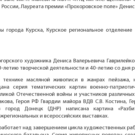
 России, Лауреата премии «Прохоровское поле» Денис
ы города Курска, Курское региональное отделение
огорского художника Дениса Валерьевича Гаврилей
-летию творческой деятельности и 40-летию со дня 
 технике масляной живописи в жанрах пейзажа, н
ана серия тематических картин военно-патриоти
еликой Отечественной войны и участников различных
кова, Героя РФ Гвардии майора ВДВ С.В. Костина, Гер
в город Донецк (ДНР) написана картина «Разбит
ежрегиональных и всероссийских выставках.
работает над завершением цикла художественных раб