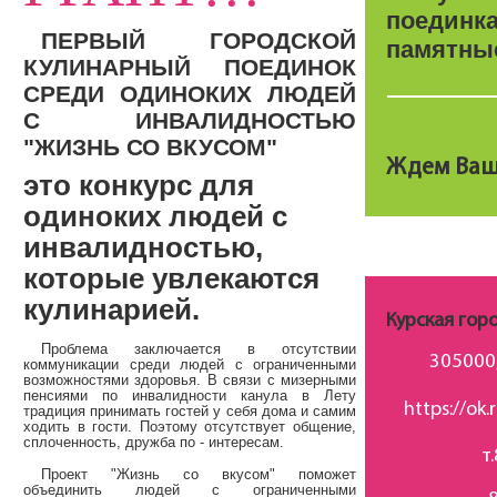
поединка
ПЕРВЫЙ ГОРОДСКОЙ
памятные
КУЛИНАРНЫЙ ПОЕДИНОК
СРЕДИ ОДИНОКИХ ЛЮДЕЙ
С ИНВАЛИДНОСТЬЮ
"ЖИЗНЬ СО ВКУСОМ"
Ждем Ваш
это конкурс для
одиноких людей с
инвалидностью,
которые увлекаются
кулинарией.
Курская гор
Проблема заключается в отсутствии
305000,
коммуникации среди людей с ограниченными
возможностями здоровья. В связи с мизерными
пенсиями по инвалидности канула в Лету
https://o
традиция принимать гостей у себя дома и самим
ходить в гости. Поэтому отсутствует общение,
сплоченность, дружба по - интересам.
т
Проект "Жизнь со вкусом" поможет
объединить людей с ограниченными