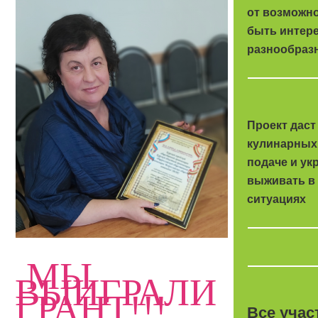
от возможно
быть интере
разнообразн
Проект даст
кулинарных 
подаче и ук
выживать в
ситуациях
МЫ
ВЫИГРАЛИ
ГРАНТ!!!
Все учас